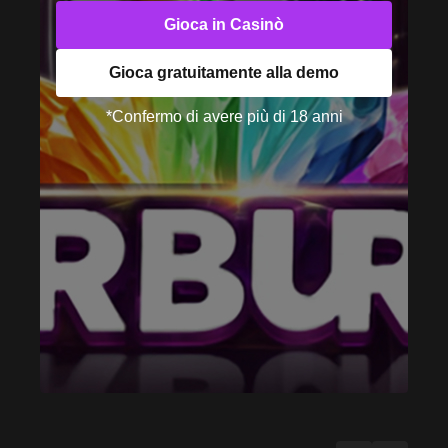
Gioca in Casinò
Gioca gratuitamente alla demo
*Confermo di avere più di 18 anni