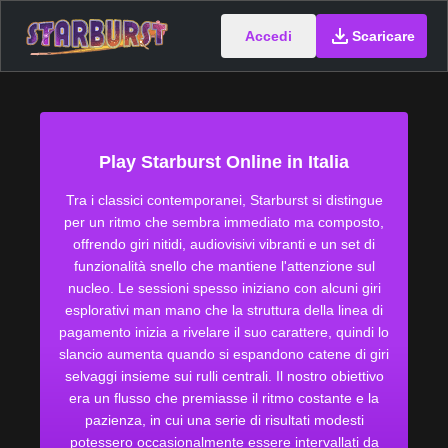
Accedi
Scaricare
Play Starburst Online in Italia
Tra i classici contemporanei, Starburst si distingue
per un ritmo che sembra immediato ma composto,
offrendo giri nitidi, audiovisivi vibranti e un set di
funzionalità snello che mantiene l'attenzione sul
nucleo. Le sessioni spesso iniziano con alcuni giri
esplorativi man mano che la struttura della linea di
pagamento inizia a rivelare il suo carattere, quindi lo
slancio aumenta quando si espandono catene di giri
selvaggi insieme sui rulli centrali. Il nostro obiettivo
era un flusso che premiasse il ritmo costante e la
pazienza, in cui una serie di risultati modesti
potessero occasionalmente essere intervallati da