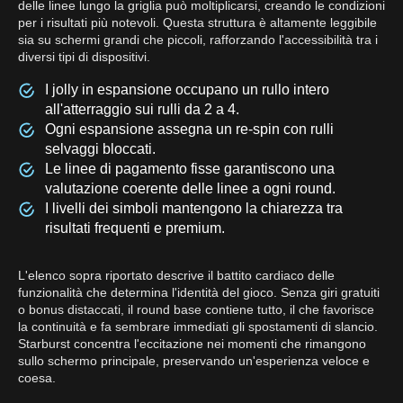
delle linee lungo la griglia può moltiplicarsi, creando le condizioni
per i risultati più notevoli. Questa struttura è altamente leggibile
sia su schermi grandi che piccoli, rafforzando l'accessibilità tra i
diversi tipi di dispositivi.
I jolly in espansione occupano un rullo intero
all'atterraggio sui rulli da 2 a 4.
Ogni espansione assegna un re-spin con rulli
selvaggi bloccati.
Le linee di pagamento fisse garantiscono una
valutazione coerente delle linee a ogni round.
I livelli dei simboli mantengono la chiarezza tra
risultati frequenti e premium.
L'elenco sopra riportato descrive il battito cardiaco delle
funzionalità che determina l'identità del gioco. Senza giri gratuiti
o bonus distaccati, il round base contiene tutto, il che favorisce
la continuità e fa sembrare immediati gli spostamenti di slancio.
Starburst concentra l'eccitazione nei momenti che rimangono
sullo schermo principale, preservando un'esperienza veloce e
coesa.