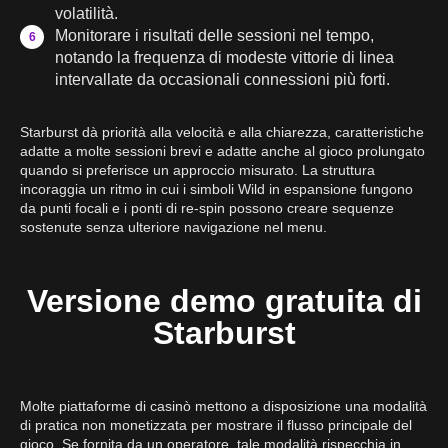
volatilità.
Monitorare i risultati delle sessioni nel tempo,
notando la frequenza di modeste vittorie di linea
intervallate da occasionali connessioni più forti.
Starburst dà priorità alla velocità e alla chiarezza, caratteristiche
adatte a molte sessioni brevi e adatte anche al gioco prolungato
quando si preferisce un approccio misurato. La struttura
incoraggia un ritmo in cui i simboli Wild in espansione fungono
da punti focali e i ponti di re-spin possono creare sequenze
sostenute senza ulteriore navigazione nel menu.
Versione demo gratuita di
Starburst
Molte piattaforme di casinò mettono a disposizione una modalità
di pratica non monetizzata per mostrare il flusso principale del
gioco. Se fornita da un operatore, tale modalità rispecchia in