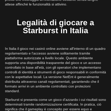
attese affinché le funzionalità si attivino.
Legalità di giocare a
Starburst in Italia
In Italia il gioco nei casinò online avviene all'interno di un quadro
regolamentato e l'accesso avviene solitamente tramite
piattaforme autorizzate a livello locale. Questo ambiente
supporta una disponibilità trasparente del gioco e un accesso
controllato in base all'età, con gli operatori che implementano
controlli di identità e strumenti di gioco responsabili in conformità
con le aspettative locali. La versione NetEnt è generalmente
distribuita attraverso canali regolamentati, garantendo che il
formato arrivi in un ambiente controllato con protezioni
standard.
Starburst si presenta come un gioco d'azzardo i cui risultati sono
determinati tramite randomizzazione certificata. In pratica, ciò
significa che il gameplay è concepito per essere equo e