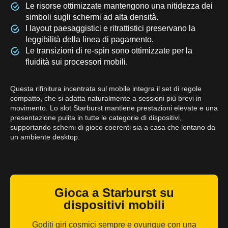
Le risorse ottimizzate mantengono una nitidezza dei
simboli sugli schermi ad alta densità.
I layout paesaggistici e ritrattistici preservano la
leggibilità della linea di pagamento.
Le transizioni di re-spin sono ottimizzate per la
fluidità sui processori mobili.
Questa rifinitura incentrata sul mobile integra il set di regole
compatto, che si adatta naturalmente a sessioni più brevi in
movimento. Lo slot Starburst mantiene prestazioni elevate e una
presentazione pulita in tutte le categorie di dispositivi,
supportando schemi di gioco coerenti sia a casa che lontano da
un ambiente desktop.
Gioca a Starburst su
dispositivi mobili
Goditi giri cosmici sempre e ovunque con una