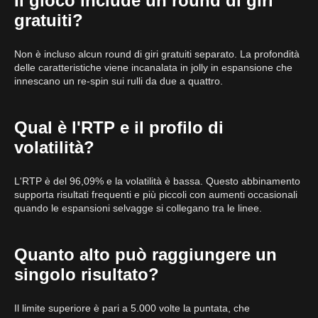
Il gioco include un round di giri
gratuiti?
Non è incluso alcun round di giri gratuiti separato. La profondità
delle caratteristiche viene incanalata in jolly in espansione che
innescano un re-spin sui rulli da due a quattro.
Qual è l'RTP e il profilo di
volatilità?
L'RTP è del 96,09% e la volatilità è bassa. Questo abbinamento
supporta risultati frequenti e più piccoli con aumenti occasionali
quando le espansioni selvagge si collegano tra le linee.
Quanto alto può raggiungere un
singolo risultato?
Il limite superiore è pari a 5.000 volte la puntata, che