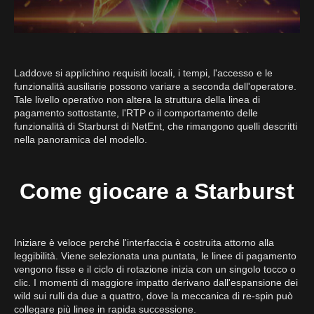
Laddove si applichino requisiti locali, i tempi, l'accesso e le
funzionalità ausiliarie possono variare a seconda dell'operatore.
Tale livello operativo non altera la struttura della linea di
pagamento sottostante, l'RTP o il comportamento delle
funzionalità di Starburst di NetEnt, che rimangono quelli descritti
nella panoramica del modello.
Come giocare a Starburst
Iniziare è veloce perché l'interfaccia è costruita attorno alla
leggibilità. Viene selezionata una puntata, le linee di pagamento
vengono fisse e il ciclo di rotazione inizia con un singolo tocco o
clic. I momenti di maggiore impatto derivano dall'espansione dei
wild sui rulli da due a quattro, dove la meccanica di re-spin può
collegare più linee in rapida successione.