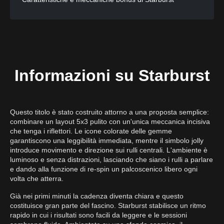
Starburst RTP, volatilità e potenziale di vincita massimo
Come affrontare Starburst in modo responsabile
Giocare a Starburst online con soldi veri in Italia
Depositi, pagamenti e gioco responsabile in Italia
Informazioni su Starburst
Versione mobile di Starburst
Domande frequenti su Starburst
Questo titolo è stato costruito attorno a una proposta semplice:
combinare un layout 5x3 pulito con un'unica meccanica incisiva
Quali sono le dimensioni principali della griglia di gioco?
che tenga i riflettori. Le icone colorate delle gemme
Il gioco include un round di giri gratuiti?
garantiscono una leggibilità immediata, mentre il simbolo jolly
introduce movimento e direzione sui rulli centrali. L'ambiente è
Qual è l'RTP e il profilo di volatilità?
luminoso e senza distrazioni, lasciando che siano i rulli a parlare
e dando alla funzione di re-spin un palcoscenico libero ogni
Quanto alto può raggiungere un singolo risultato?
volta che atterra.
Quali simboli hanno un comportamento speciale?
Già nei primi minuti la cadenza diventa chiara e questo
costituisce gran parte del fascino. Starburst stabilisce un ritmo
La modalità demo è disponibile ovunque?
rapido in cui i risultati sono facili da leggere e le sessioni