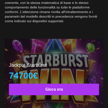
coerente, con la stessa matematica di base e lo stesso
comportamento delle funzionalità su tutte le piattaforme
conformi. L'attenzione rimane rivolta all'intrattenimento e i
parametri del modello descritti in precedenza vengono forniti
come indicato sui dispositivi supportati.
Jackpot Starburst
74700€
Gioca ora