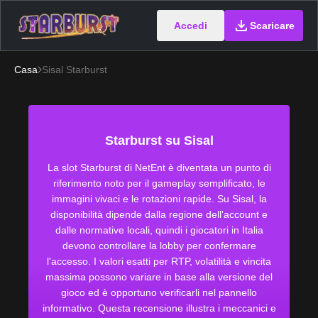
Accedi
Scaricare
Casa
Sisal Starburst
Starburst su Sisal
La slot Starburst di NetEnt è diventata un punto di
riferimento noto per il gameplay semplificato, le
immagini vivaci e le rotazioni rapide. Su Sisal, la
disponibilità dipende dalla regione dell'account e
dalle normative locali, quindi i giocatori in Italia
devono controllare la lobby per confermare
l'accesso. I valori esatti per RTP, volatilità e vincita
massima possono variare in base alla versione del
gioco ed è opportuno verificarli nel pannello
informativo. Questa recensione illustra i meccanici e