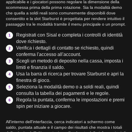
applicabile e i giocatori possono regolare la dimensione della
scommessa prima della prima rotazione. Sia la modalità demo
che quella a soldi reali sono comunemente disponibili dove
consentito e la slot Starburst è progettata per rendere intuitivo il
passaggio tra le modalità tramite il menu principale o un prompt.
Registrati con Sisal e completa i controlli di identità
dove richiesto.
Verifica i dettagli di contatto se richiesto, quindi
conferma l'accesso all'account.
Scegli un metodo di deposito nella cassa, imposta i
limiti e finanzia il saldo.
Usa la barra di ricerca per trovare Starburst e apri la
finestra di gioco.
Seleziona la modalità demo o a soldi reali, quindi
consulta la tabella dei pagamenti e le regole.
Regola la puntata, conferma le impostazioni e premi
spin per iniziare a giocare.
All'interno dell'interfaccia, cerca indicatori a schermo come
saldo, puntata attuale e il campo dei risultati che mostra i totali