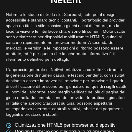
NetEnt è lo studio dietro la slot Starburst, noto per il design
accessibile e standard tecnici costanti. Il portafoglio del provider
spazia da titoli in stile classico a giochi ricchi di feature, ma la
lucidità visiva e le interfacce chiare sono fili comuni. Molte uscite
sono ottimizzate per dispositivi mobili tramite HTML5, quindi si
caricano rapidamente nei browser moderni. A seconda del
mercato, le versioni e le impostazioni di ritorno possono essere
adattate, ed è per questo che la schermata informativa è il
riferimento definitivo per i dettagli.
L'approccio generale di NetEnt enfatizza la correttezza tramite
la generazione di numeri casuali e test indipendenti, con risultati
destinati a essere imprevedibili rotazione per rotazione. I quadri
di certificazione differiscono per giurisdizione, quindi i sigilli esatti
e i nomi dei laboratori sono meglio verificati nel piè di pagina del
gioco o nella documentazione del provider. In pratica, i giocatori
in Italia che aprono Starburst su Sisal possono aspettarsi
un'esperienza coerente: controlli reattivi, tabelle dei pagamenti
leggibili e prestazioni stabili.
Ottimizzazione HTML5 per browser su dispositivi
Design UI chiaro che evidenzia le azioni chiave