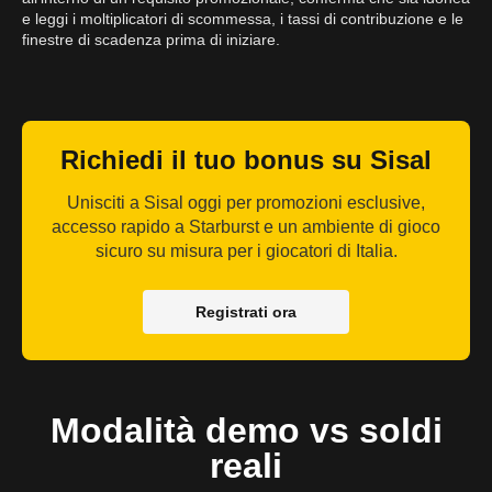
e leggi i moltiplicatori di scommessa, i tassi di contribuzione e le
finestre di scadenza prima di iniziare.
Richiedi il tuo bonus su Sisal
Unisciti a Sisal oggi per promozioni esclusive,
accesso rapido a Starburst e un ambiente di gioco
sicuro su misura per i giocatori di Italia.
Registrati ora
Modalità demo vs soldi
reali