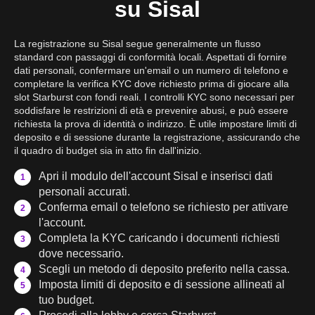
su Sisal
La registrazione su Sisal segue generalmente un flusso
standard con passaggi di conformità locali. Aspettati di fornire
dati personali, confermare un'email o un numero di telefono e
completare la verifica KYC dove richiesto prima di giocare alla
slot Starburst con fondi reali. I controlli KYC sono necessari per
soddisfare le restrizioni di età e prevenire abusi, e può essere
richiesta la prova di identità o indirizzo. È utile impostare limiti di
deposito e di sessione durante la registrazione, assicurando che
il quadro di budget sia in atto fin dall'inizio.
Apri il modulo dell'account Sisal e inserisci dati
personali accurati.
Conferma email o telefono se richiesto per attivare
l'account.
Completa la KYC caricando i documenti richiesti
dove necessario.
Scegli un metodo di deposito preferito nella cassa.
Imposta limiti di deposito e di sessione allineati al
tuo budget.