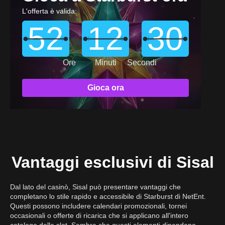
L'offerta è valida:
52
12
28
Ore
Minuti
Secondi
Gioca ora
Vantaggi esclusivi di Sisal
Dal lato del casinò, Sisal può presentare vantaggi che
completano lo stile rapido e accessibile di Starburst di NetEnt.
Questi possono includere calendari promozionali, tornei
occasionali o offerte di ricarica che si applicano all'intero
catalogo delle slot. Sembra che questi elementi dipendano