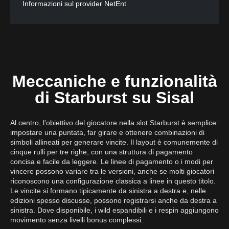
Informazioni sul provider NetEnt
Registrazione e depositi su Sisal
Combinazioni vincenti e pagamenti
Giocare a Starburst su dispositivi mobili
FAQ
Meccaniche e funzionalità
di Starburst su Sisal
Al centro, l'obiettivo del giocatore nella slot Starburst è semplice:
impostare una puntata, far girare e ottenere combinazioni di
simboli allineati per generare vincite. Il layout è comunemente di
cinque rulli per tre righe, con una struttura di pagamento
concisa e facile da leggere. Le linee di pagamento o i modi per
vincere possono variare tra le versioni, anche se molti giocatori
riconoscono una configurazione classica a linee in questo titolo.
Le vincite si formano tipicamente da sinistra a destra e, nelle
edizioni spesso discusse, possono registrarsi anche da destra a
sinistra. Dove disponibile, i wild espandibili e i respin aggiungono
movimento senza livelli bonus complessi.