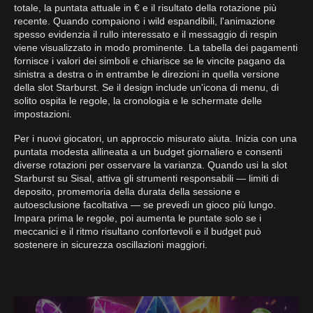
totale, la puntata attuale in € e il risultato della rotazione più
recente. Quando compaiono i wild espandibili, l'animazione
spesso evidenzia il rullo interessato e il messaggio di respin
viene visualizzato in modo prominente. La tabella dei pagamenti
fornisce i valori dei simboli e chiarisce se le vincite pagano da
sinistra a destra o in entrambe le direzioni in quella versione
della slot Starburst. Se il design include un'icona di menu, di
solito ospita le regole, la cronologia e le schermate delle
impostazioni.
Per i nuovi giocatori, un approccio misurato aiuta. Inizia con una
puntata modesta allineata a un budget giornaliero e consenti
diverse rotazioni per osservare la varianza. Quando usi la slot
Starburst su Sisal, attiva gli strumenti responsabili — limiti di
deposito, promemoria della durata della sessione e
autoesclusione facoltativa — se prevedi un gioco più lungo.
Impara prima le regole, poi aumenta le puntate solo se i
meccanici e il ritmo risultano confortevoli e il budget può
sostenere in sicurezza oscillazioni maggiori.