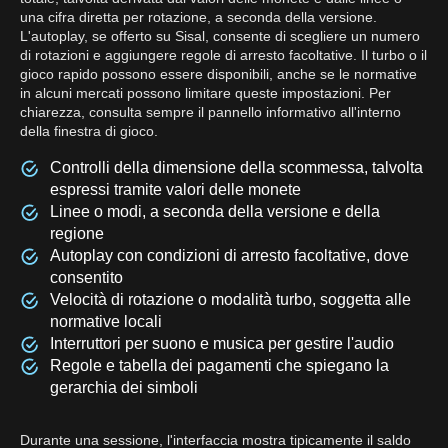
una cifra diretta per rotazione, a seconda della versione.
L'autoplay, se offerto su Sisal, consente di scegliere un numero
di rotazioni e aggiungere regole di arresto facoltative. Il turbo o il
gioco rapido possono essere disponibili, anche se le normative
in alcuni mercati possono limitare queste impostazioni. Per
chiarezza, consulta sempre il pannello informativo all'interno
della finestra di gioco.
Controlli della dimensione della scommessa, talvolta
espressi tramite valori delle monete
Linee o modi, a seconda della versione e della
regione
Autoplay con condizioni di arresto facoltative, dove
consentito
Velocità di rotazione o modalità turbo, soggetta alle
normative locali
Interruttori per suono e musica per gestire l'audio
Regole e tabella dei pagamenti che spiegano la
gerarchia dei simboli
Durante una sessione, l'interfaccia mostra tipicamente il saldo